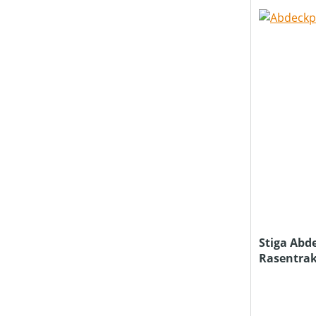
BETRIEBSART
BEUTELVOLUMEN (IN L)
BÜRSTENDREHZAHL (IN UMDREHUNGEN/MIN)
DURCHMESSER TRENNSCHEIBE/SÄGEBLATT (IN MM)
EINSATZBEREICH
Stiga Abd
Rasentra
FAHRANTRIEBSART