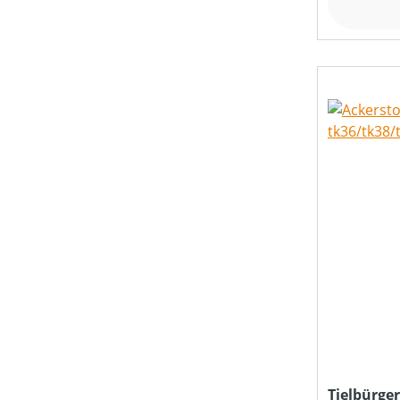
KLASSIFIZIERUNG
LADEZEIT (IN MIN)
LUFTGESCHWINDIGKEIT (IN M/S)
LUFTVOLUMEN (IN M³/H)
MATERIALART
MESSERANZAHL
Tielbürger