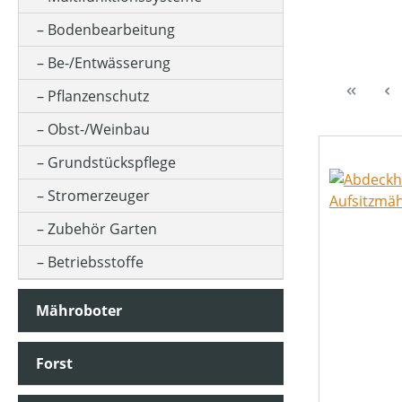
ALPHANUMERISCHE GRÖSSE (BEKLEIDUNG)
Bodenbearbeitung
Be-/Entwässerung
ANSAUGLEISTUNG (IN L/MIN)
Pflanzenschutz
Obst-/Weinbau
ARBEITSBREITE (IN CM)
Grundstückspflege
Stromerzeuger
ARBEITSDRUCK (IN BAR)
Zubehör Garten
Betriebsstoffe
ARBEITSHÖHE MIN-MAX (IN CM)
Mähroboter
ARBEITSREICHWEITE MAX (IN M)
Forst
ARBEITSSTUFENANZAHL