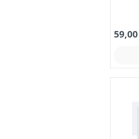
FANGSACKVOLUMEN MAX (IN L)
59,00
FARBE (GERÄT)
FARBE (VARIANTE)
FASSUNGSVOLUMEN MAX (IN L)
FLÄCHENLEISTUNG MAX (IN M²)
FRÄSTIEFE (IN CM)