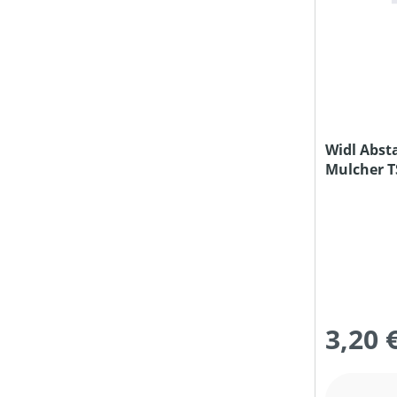
FÖRDERHÖHE MAX (IN M)
FÖRDERMENGE MAX (IN L/H)
GEEIGNET FÜR SÄGEKETTEN (IN ")
Widl Abst
Mulcher T
TSE M.
GESCHWINDIGKEIT MAX (IN KM/H)
GETRIEBEART
HUBRAUM (IN CM³)
3,20 
KETTENTEILUNG (IN ")