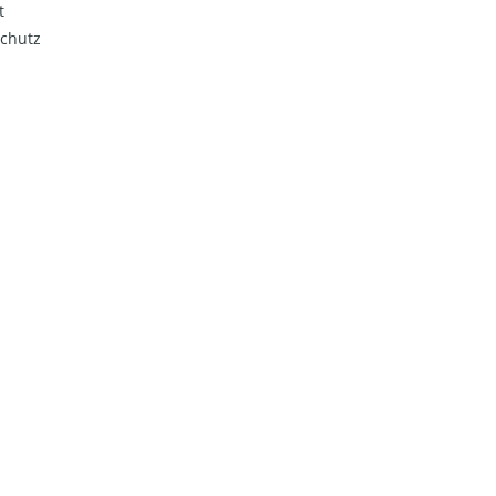
t
chutz