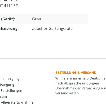
RT 4097 SX
RT 4112 SZ
 (Gerät):
Grau
ifizierung:
Zubehör Gartengeräte
BESTELLUNG & VERSAND
Wir liefern innerhalb Deutschl
ieentsorgung
nach Absprache und gegen
ntsorgung
Übernahme der Verpackungs- 
Einstellungen
Versandkosten
ssum
o-Altgeräterücknahme