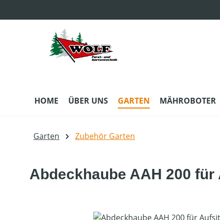
m Hauptinhalt springen
Zur Suche springen
Zur Hauptnavigation springen
HOME
ÜBER UNS
GARTEN
MÄHROBOTER
Garten
Zubehör Garten
Abdeckhaube AAH 200 für 
Bildergalerie überspringen