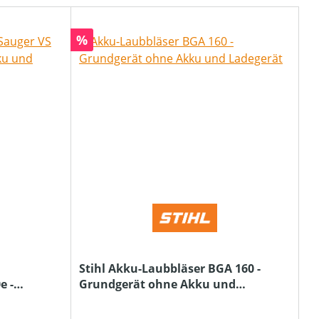
Rabatt
%
Stihl Akku-Laubbläser BGA 160 -
e -
Grundgerät ohne Akku und
nd
Ladegerät