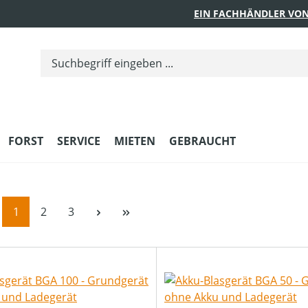
EIN FACHHÄNDLER VON
FORST
SERVICE
MIETEN
GEBRAUCHT
Seite
Seite
Seite
1
2
3