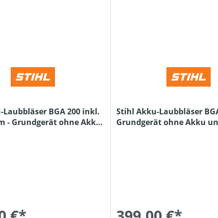
u-Laubbläser BGA 200 inkl.
Stihl Akku-Laubbläser BGA
m - Grundgerät ohne Akku
Grundgerät ohne Akku u
erät
Ladegerät
0 €*
399,00 €*