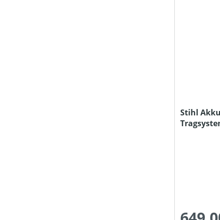
Stihl Akk
Tragsyste
und Ladeg
649,0