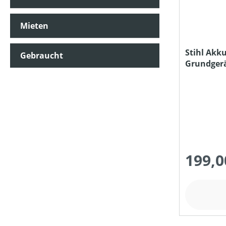
Mieten
MOTORLEISTUNG (IN KW)
Stihl Akku
Gebraucht
Grundger
MOTORTYP (HERSTELLERBEZEICHNUNG)
Ladegerät
NENNSPANNUNG (IN V)
SCHALLDRUCKPEGEL AM OHR (IN DB(A))
199,0
SCHALLLEISTUNGSPEGEL (IN DB(A))
STIELART