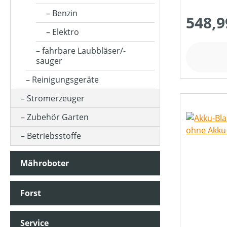
HUBRAUM (IN CM³)
Benzin
548,9
Elektro
KLASSIFIZIERUNG
fahrbare Laubbläser/-
sauger
LUFTGESCHWINDIGKEIT (IN M/S)
Reinigungsgeräte
Stromerzeuger
LUFTVOLUMEN (IN M³/H)
Zubehör Garten
Betriebsstoffe
MOTORLEISTUNG (IN PS)
Mähroboter
MOTORLEISTUNG (IN UMDREHUNGEN/MIN)
Forst
MOTORLEISTUNG (IN WATT)
Service