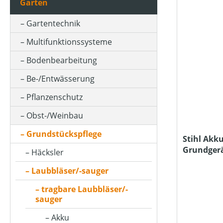
Garten
AKKUKAPAZITÄT (IN AH)
Gartentechnik
Multifunktionssysteme
ARBEITSSTUFENANZAHL
Bodenbearbeitung
Be-/Entwässerung
ARBEITSZEIT (IN MIN)
Pflanzenschutz
Obst-/Weinbau
BETRIEBSART
Grundstückspflege
Stihl Akku
Grundger
Häcksler
FANGSACKVOLUMEN MAX (IN L)
Ladegerät
Laubbläser/-sauger
tragbare Laubbläser/-
FARBE (GERÄT)
sauger
Akku