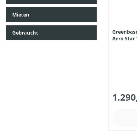
Mieten
KLASSIFIZIERUNG
Greenbase
Gebraucht
Aero Star 
MATERIALART
MESSERANZAHL
MOTORLEISTUNG (IN KW)
1.290
MOTORTYP (HERSTELLERBEZEICHNUNG)
NOTWENDIGE TRAKTORLEISTUNG (IN KW)