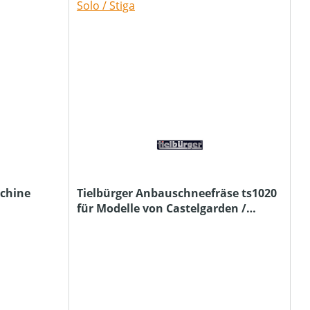
chine
Tielbürger Anbauschneefräse ts1020
für Modelle von Castelgarden /
Honda / Solo / Stiga