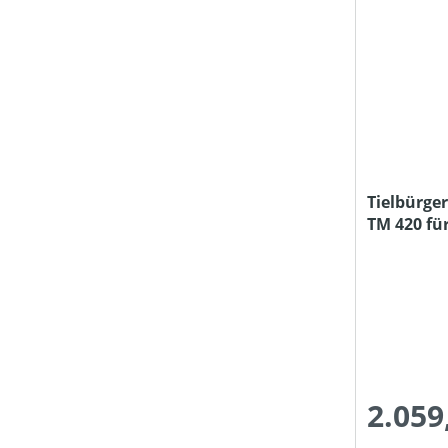
Tielbürge
TM 420 fü
2.059