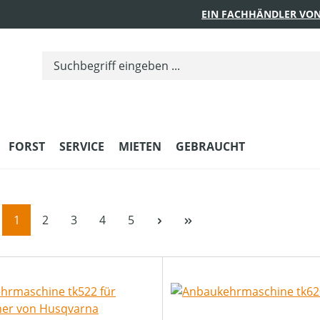
EIN FACHHÄNDLER VON
FORST
SERVICE
MIETEN
GEBRAUCHT
Seite
Seite
Seite
Seite
Seite
1
2
3
4
5