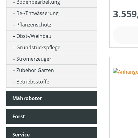
BEFESTIGUNG
Bodenbearbeitung
3.559
Be-/Entwässerung
BETRIEBSART
Pflanzenschutz
Obst-/Weinbau
BÜRSTENDREHZAHL (IN UMDREHUNGEN/MIN)
Grundstückspflege
Stromerzeuger
FAHRANTRIEBSART
Zubehör Garten
Betriebsstoffe
FARBE (GERÄT)
Mähroboter
FRÄSTIEFE (IN CM)
Forst
Service
FÖRDERMENGE MAX (IN L/H)