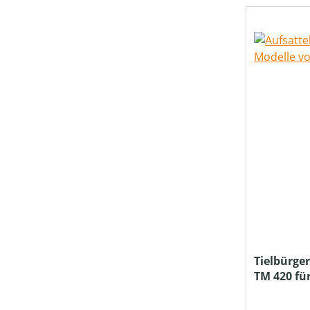
SCHNEIDWERKZEUG
SCHNITTHÖHE MIN-MAX (IN MM)
PREIS
Tielbürge
TM 420 fü