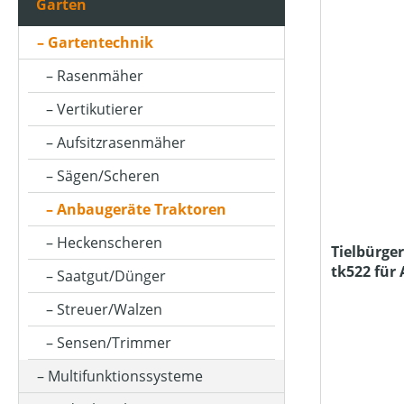
Garten
ARBEITSBREITE (IN CM)
Gartentechnik
Rasenmäher
ARBEITSDRUCK (IN BAR)
Vertikutierer
Aufsitzrasenmäher
ARBEITSREICHWEITE MAX (IN M)
Sägen/Scheren
Anbaugeräte Traktoren
ARBEITSSTUFENANZAHL
Heckenscheren
Tielbürg
tk522 für
Saatgut/Dünger
ARBEITSTIEFE (IN MM)
Husqvarn
Streuer/Walzen
Sensen/Trimmer
AUSWURFWEITE (IN M)
Multifunktionssysteme