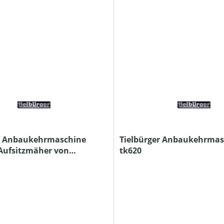
er Anbaukehrmaschine
Tielbürger Anbaukehrmas
 Aufsitzmäher von
tk620
a