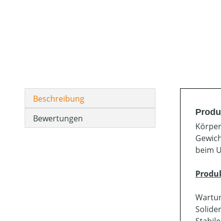
Beschreibung
Produ
Bewertungen
Körper
Gewich
beim U
Produ
Wartun
Solide