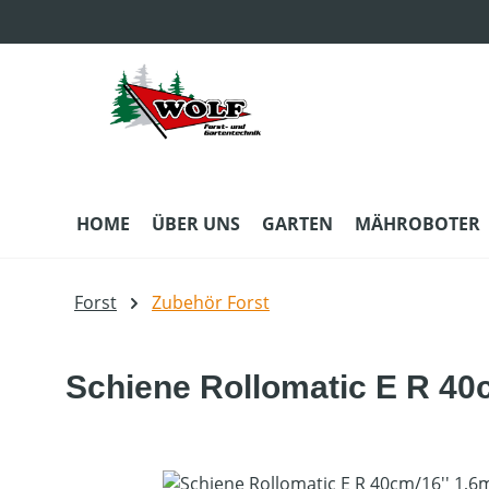
m Hauptinhalt springen
Zur Suche springen
Zur Hauptnavigation springen
HOME
ÜBER UNS
GARTEN
MÄHROBOTER
Forst
Zubehör Forst
Schiene Rollomatic E R 40c
Bildergalerie überspringen