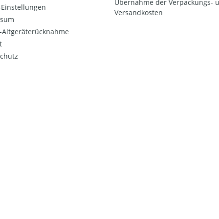
Übernahme der Verpackungs- 
Einstellungen
Versandkosten
ssum
o-Altgeräterücknahme
t
chutz