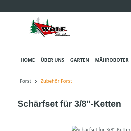
m Hauptinhalt springen
Zur Suche springen
Zur Hauptnavigation springen
HOME
ÜBER UNS
GARTEN
MÄHROBOTER
Forst
Zubehör Forst
Schärfset für 3/8''-Ketten
Bildergalerie überspringen