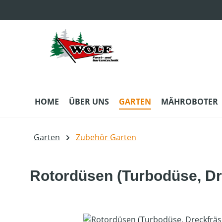
m Hauptinhalt springen
Zur Suche springen
Zur Hauptnavigation springen
HOME
ÜBER UNS
GARTEN
MÄHROBOTER
Garten
Zubehör Garten
Rotordüsen (Turbodüse, Dr
Bildergalerie überspringen