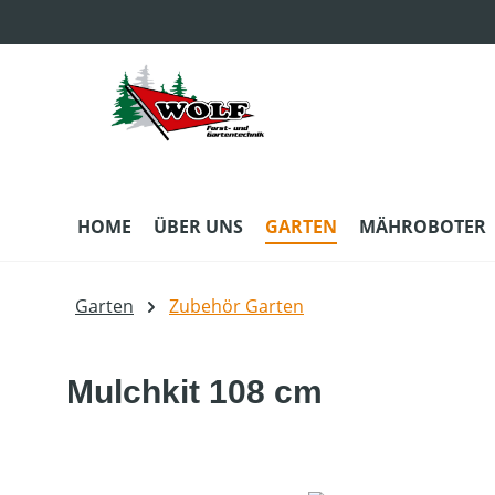
m Hauptinhalt springen
Zur Suche springen
Zur Hauptnavigation springen
HOME
ÜBER UNS
GARTEN
MÄHROBOTER
Garten
Zubehör Garten
Mulchkit 108 cm