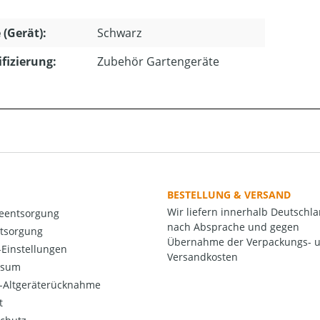
 (Gerät):
Schwarz
ifizierung:
Zubehör Gartengeräte
BESTELLUNG & VERSAND
Wir liefern innerhalb Deutschl
ieentsorgung
nach Absprache und gegen
ntsorgung
Übernahme der Verpackungs- 
Einstellungen
Versandkosten
ssum
o-Altgeräterücknahme
t