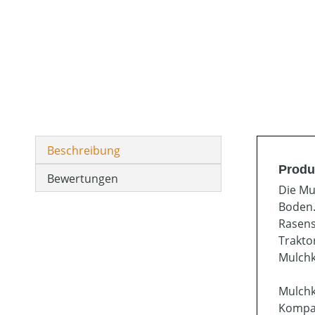
Beschreibung
Produ
Bewertungen
Die Mu
Boden.
Rasens
Trakto
Mulchk
Mulchki
Kompat