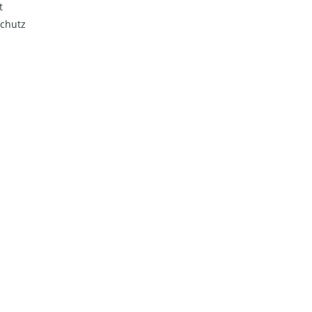
t
chutz