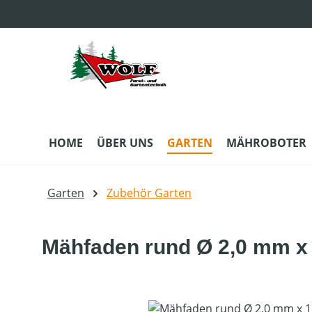
m Hauptinhalt springen
Zur Suche springen
Zur Hauptnavigation springen
HOME
ÜBER UNS
GARTEN
MÄHROBOTER
Garten
Zubehör Garten
Mähfaden rund Ø 2,0 mm x
Bildergalerie überspringen