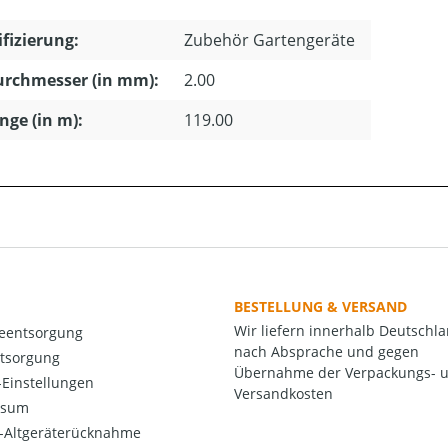
ifizierung:
Zubehör Gartengeräte
urchmesser (in mm):
2.00
änge (in m):
119.00
BESTELLUNG & VERSAND
Wir liefern innerhalb Deutschl
ieentsorgung
nach Absprache und gegen
ntsorgung
Übernahme der Verpackungs- 
Einstellungen
Versandkosten
ssum
o-Altgeräterücknahme