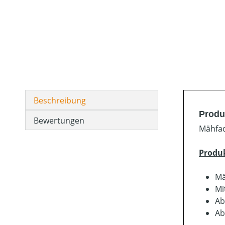
Beschreibung
Produ
Bewertungen
Mähfad
Produ
Mä
Mi
Ab
Ab