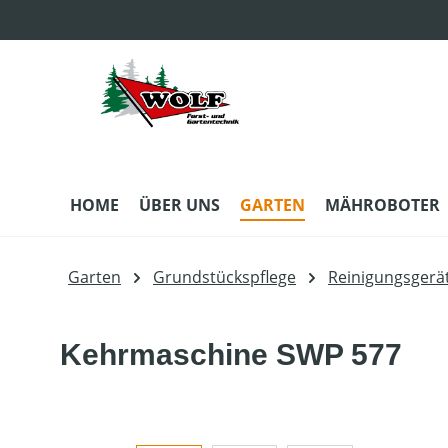
m Hauptinhalt springen
Zur Suche springen
Zur Hauptnavigation springen
HOME
ÜBER UNS
GARTEN
MÄHROBOTER
Garten
Grundstückspflege
Reinigungsgerä
Kehrmaschine SWP 577