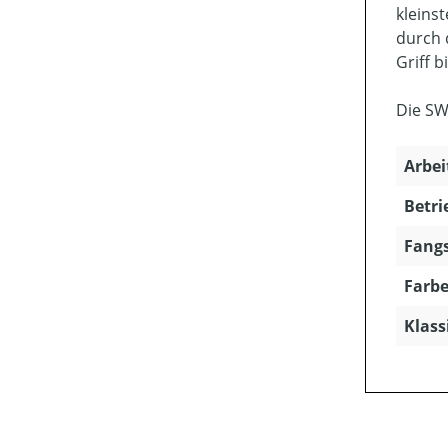
kleins
durch 
Griff b
Die SW
Arbei
Betri
Fangs
Farbe
Klass