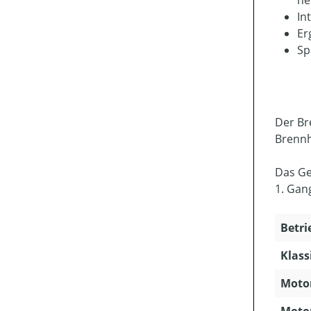
he
In
Er
Sp
Der Br
Brennh
Das Ge
1. Gang
Betri
Klass
Motor