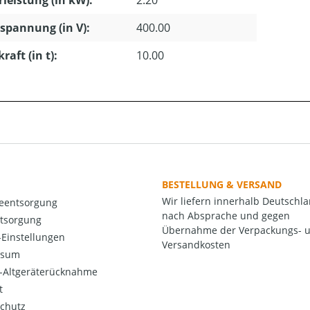
leistung (in kW):
2.20
pannung (in V):
400.00
raft (in t):
10.00
BESTELLUNG & VERSAND
Wir liefern innerhalb Deutschl
ieentsorgung
nach Absprache und gegen
ntsorgung
Übernahme der Verpackungs- 
Einstellungen
Versandkosten
ssum
o-Altgeräterücknahme
t
chutz