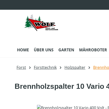
m Hauptinhalt springen
Zur Suche springen
Zur Hauptnavigation springen
HOME
ÜBER UNS
GARTEN
MÄHROBOTER
Forst
Forsttechnik
Holzspalter
Brennhol
Brennholzspalter 10 Vario 4
Bildergalerie überspringen