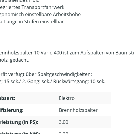
rabfallendes Holz
tegriertes Transportfahrwerk
gonomisch einstellbare Arbeitshöhe
altlänge in Stufen einstellbar.
ennholzspalter 10 Vario 400 ist zum Aufspalten von Baumst
olz, gedacht.
rät verfügt über Spaltgeschwindigkeiten:
: 15 sek./ 2. Gang: sek./ Rückwärtsgang: 10 sek.
ebsart:
Elektro
ifizierung:
Brennholzspalter
leistung (in PS):
3.00