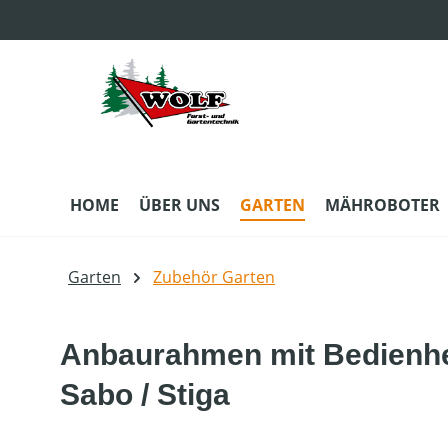
m Hauptinhalt springen
Zur Suche springen
Zur Hauptnavigation springen
HOME
ÜBER UNS
GARTEN
MÄHROBOTER
Garten
Zubehör Garten
Anbaurahmen mit Bedienheb
Sabo / Stiga