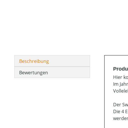
Beschreibung
Produ
Bewertungen
Hier k
Im Jah
Vollele
Der Sw
Die 4 
werden