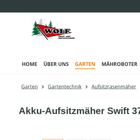
m Hauptinhalt springen
Zur Suche springen
Zur Hauptnavigation springen
HOME
ÜBER UNS
GARTEN
MÄHROBOTER
Garten
Gartentechnik
Aufsitzrasenmäher
Akku-Aufsitzmäher Swift 37