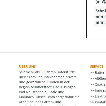
(in V)
Schn
min-
mm):
ÜBER UNS
SERVICE
Seit mehr als 30 Jahren unterstützt
Batter
unser Familienunternehmen private
Altöle
und gewerbliche Kunden in der
Cookie-
Region Münnerstadt, Bad Kissingen,
Impre
Bad Neustadt a.d. Saale und
Elektr
Maßbach. Unser Team sorgt dafür die
Arbeit bei der Garten- und
Kontak