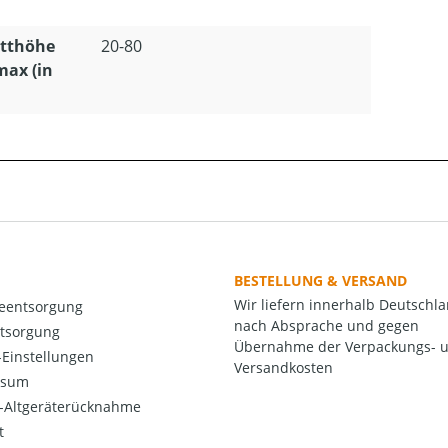
:
itthöhe
20-80
max (in
BESTELLUNG & VERSAND
Wir liefern innerhalb Deutschl
ieentsorgung
nach Absprache und gegen
ntsorgung
Übernahme der Verpackungs- 
Einstellungen
Versandkosten
ssum
o-Altgeräterücknahme
t