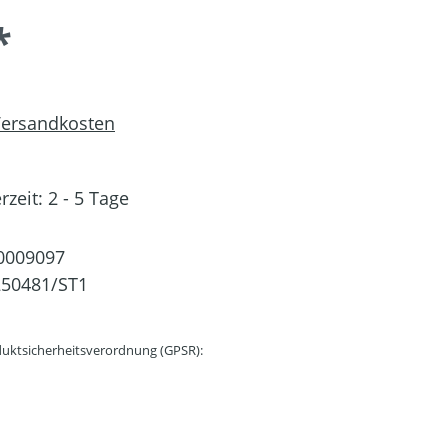
*
 Versandkosten
rzeit: 2 - 5 Tage
0009097
250481/ST1
uktsicherheitsverordnung (GPSR):