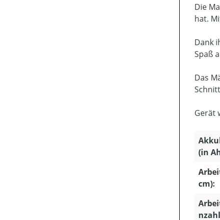
Die Ma
hat. M
Dank i
Spaß a
Das Mä
Schnit
Gerät 
Akku
(in Ah
Arbei
cm):
Arbei
nzahl