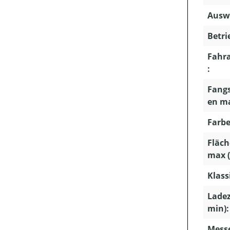
Ausw
Betri
Fahra
:
Fang
en ma
Farbe
Fläch
max (
Klass
Ladez
min):
Mess