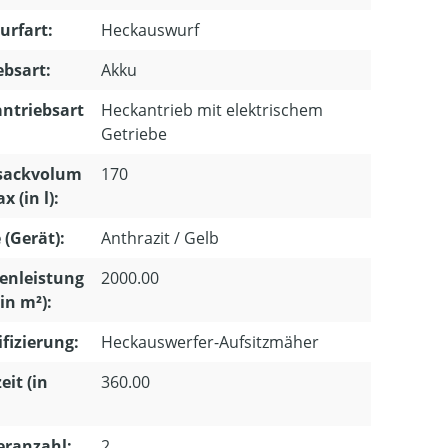
urfart:
Heckauswurf
ebsart:
Akku
ntriebsart
Heckantrieb mit elektrischem
Getriebe
sackvolum
170
x (in l):
 (Gerät):
Anthrazit / Gelb
enleistung
2000.00
in m²):
ifizierung:
Heckauswerfer-Aufsitzmäher
eit (in
360.00
eranzahl:
2