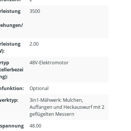
leistung
3500
ehungen/
leistung
2.00
W):
rtyp
48V-Elektromotor
tellerbezei
ng):
hfunktion:
Optional
erktyp:
3in1-Mähwerk: Mulchen,
Auffangen und Heckauswurf mit 2
geflügelten Messern
spannung
48.00