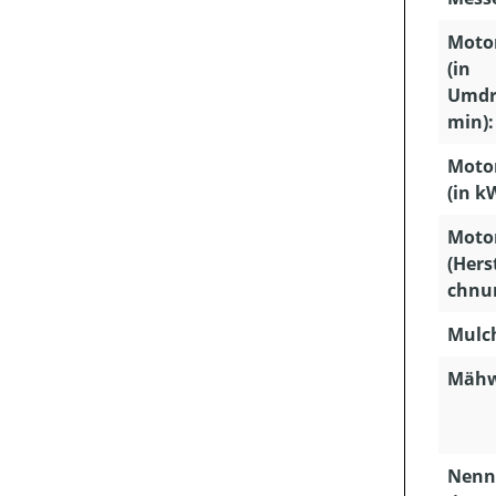
Motor
(in
Umdr
min):
Motor
(in k
Moto
(Hers
chnu
Mulc
Mähw
Nenn